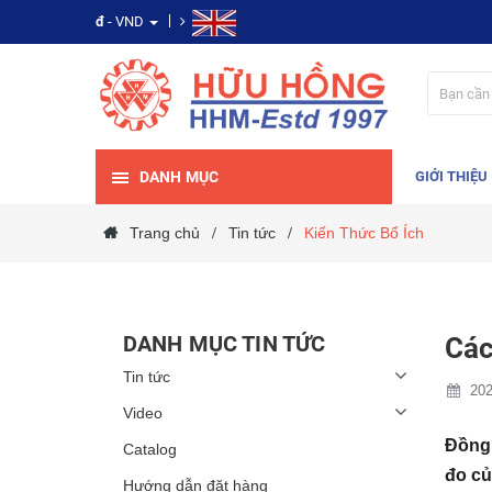
đ
- VND
DANH MỤC
GIỚI THIỆU
Trang chủ
Tin tức
Kiến Thức Bổ Ích
/
/
DANH MỤC TIN TỨC
Các
Tin tức
202
Video
Đồng 
Catalog
đo củ
Hướng dẫn đặt hàng