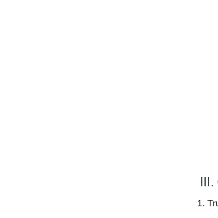
III
1. T