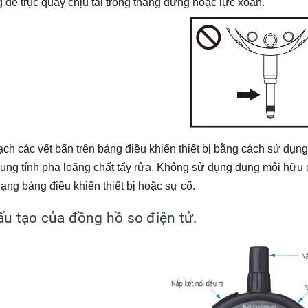
 để trục quay chịu tải trọng thẳng đứng hoặc lực xoắn.
ạch các vết bẩn trên bảng điều khiển thiết bị bằng cách sử d
trung tính pha loãng chất tẩy rửa. Không sử dụng dung môi hữu
ạng bảng điều khiển thiết bị hoặc sự cố.
Cấu tạo của đồng hồ so điện tử.