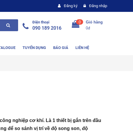
Đăng ký
Đăng nhập
Điện thoại
0
Giỏ hàng
090 189 2016
0đ
TALOGUE
TUYỂN DỤNG
BÁO GIÁ
LIÊN HỆ
ông nghiệp cơ khí. Là 1 thiết bị gắn trên đầu
g để so sánh vị trí về độ song son, độ