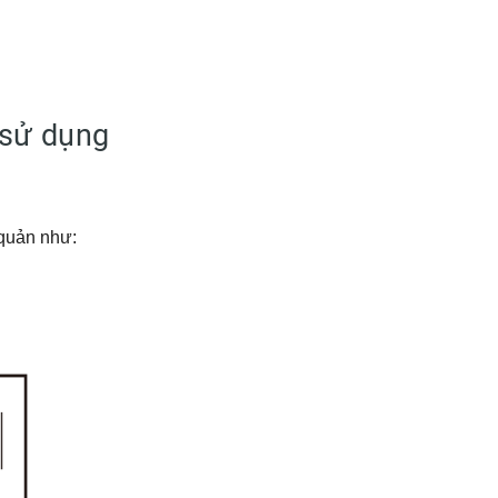
 sử dụng
 :
g, bảo quản như: