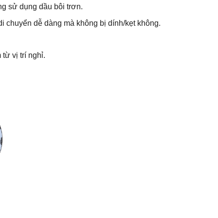
g sử dụng dầu bôi trơn.
di chuyển dễ dàng mà không bị dính/kẹt không.
ừ vị trí nghỉ.