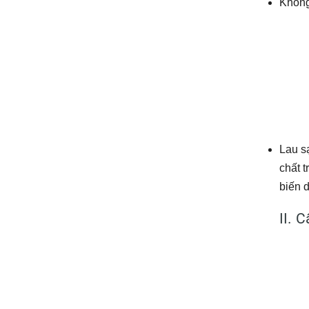
Không
Lau s
chất 
biến d
II. 