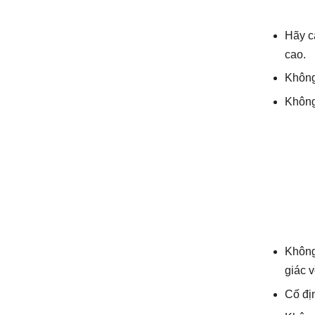
Hãy c
cao.
Không
Không 
Không 
giác 
Cố đị