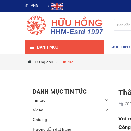
đ
- VND
DANH MỤC
GIỚI THIỆU
Trang chủ
Tin tức
/
DANH MỤC TIN TỨC
Thô
Tin tức
202
Video
Với m
Catalog
Công
Hướng dẫn đặt hàng