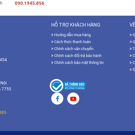
090.1945.856
HỖ TRỢ KHÁCH HÀNG
VỀ
Hướng dẫn mua hàng
Gi
Cách thức thanh toán
G
Chính sách vận chuyển
T
Chính sách đổi trả bảo hành
C
7454
Chính sách bảo mật thông tin
C
S
 Nội
6 7755
383