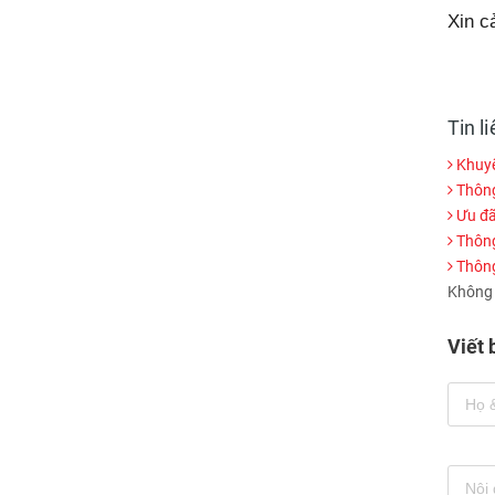
Xin c
Tin l
Khuyế
Thông 
Ưu đã
Thông
Thông 
Không c
Viết 