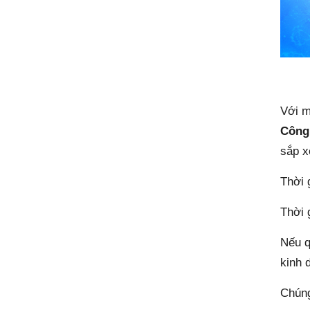
Với m
Công
sắp x
Thời 
Thời 
Nếu q
kinh 
Chúng