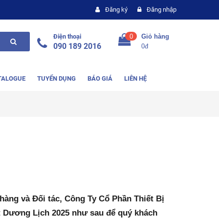
Đăng ký
Đăng nhập
Điện thoại
0
Giỏ hàng
090 189 2016
0đ
TALOGUE
TUYỂN DỤNG
BÁO GIÁ
LIÊN HỆ
hàng và Đối tác,
Công Ty Cổ Phần Thiết Bị
ết Dương Lịch 2025 như sau để quý khách