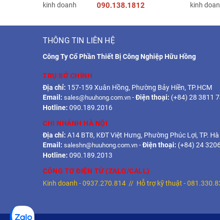
090.138.1812
THÔNG TIN LIÊN HỆ
Công Ty Cổ Phần Thiết Bị Công Nghiệp Hữu Hồng
TRỤ SỞ CHÍNH
Địa chỉ:
157-159 Xuân Hồng, Phường Bảy Hiền, TP.HCM
Email:
-
Điện thoại:
(+84) 28 3811 
sales@huuhong.com.vn
Hotline:
090.189.2016
CHI NHÁNH HÀ NỘI
Địa chỉ:
A14 BT8, KĐT Việt Hưng, Phường Phúc Lợi, TP. Hà
Email:
-
Điện thoại:
(+84) 24 320
saleshn@huuhong.com.vn
Hotline:
090.189.2013
CÔNG TƠ ĐIỆN TỬ (ZALO/CALL)
Kinh doanh -
0937.270.814
// Hỗ trợ kỹ thuật -
081.330.8