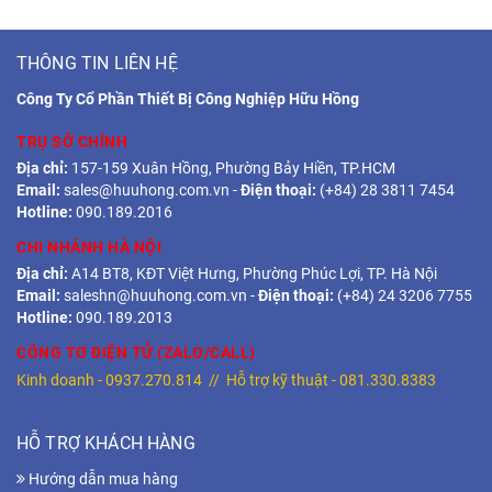
THÔNG TIN LIÊN HỆ
Công Ty Cổ Phần Thiết Bị Công Nghiệp Hữu Hồng
TRỤ SỞ CHÍNH
Địa chỉ:
157-159 Xuân Hồng, Phường Bảy Hiền, TP.HCM
Email:
sales@huuhong.com.vn
-
Điện thoại:
(+84) 28 3811 7454
Hotline:
090.189.2016
CHI NHÁNH HÀ NỘI
Địa chỉ:
A14 BT8, KĐT Việt Hưng, Phường Phúc Lợi, TP. Hà Nội
Email:
saleshn@huuhong.com.vn
-
Điện thoại:
(+84) 24 3206 7755
Hotline:
090.189.2013
CÔNG TƠ ĐIỆN TỬ (ZALO/CALL)
Kinh doanh -
0937.270.814
// Hỗ trợ kỹ thuật -
081.330.8383
HỖ TRỢ KHÁCH HÀNG
Hướng dẫn mua hàng