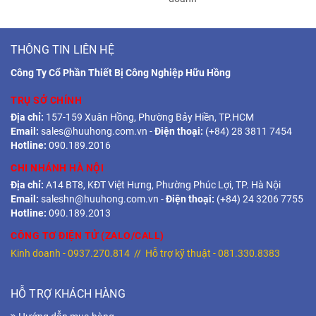
THÔNG TIN LIÊN HỆ
Công Ty Cổ Phần Thiết Bị Công Nghiệp Hữu Hồng
TRỤ SỞ CHÍNH
Địa chỉ:
157-159 Xuân Hồng, Phường Bảy Hiền, TP.HCM
Email:
sales@huuhong.com.vn
-
Điện thoại:
(+84) 28 3811 7454
Hotline:
090.189.2016
CHI NHÁNH HÀ NỘI
Địa chỉ:
A14 BT8, KĐT Việt Hưng, Phường Phúc Lợi, TP. Hà Nội
Email:
saleshn@huuhong.com.vn
-
Điện thoại:
(+84) 24 3206 7755
Hotline:
090.189.2013
CÔNG TƠ ĐIỆN TỬ (ZALO/CALL)
Kinh doanh -
0937.270.814
// Hỗ trợ kỹ thuật -
081.330.8383
HỖ TRỢ KHÁCH HÀNG