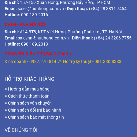
Địa chỉ:
157-159 Xuân Hồng, Phường Bảy Hiền, TP.HCM
Email:
sales@huuhong.com.vn
-
Điện thoại:
(+84) 28 3811 7454
Hotline:
090.189.2016
CHI NHÁNH HÀ NỘI
Địa chỉ:
A14 BT8, KĐT Việt Hưng, Phường Phúc Lợi, TP. Hà Nội
Email:
saleshn@huuhong.com.vn
-
Điện thoại:
(+84) 24 3206 7755
Hotline:
090.189.2013
CÔNG TƠ ĐIỆN TỬ (ZALO/CALL)
Kinh doanh -
0937.270.814
// Hỗ trợ kỹ thuật -
081.330.8383
HỖ TRỢ KHÁCH HÀNG
Hướng dẫn mua hàng
Cách thức thanh toán
Chính sách vận chuyển
Chính sách đổi trả bảo hành
Chính sách bảo mật thông tin
VỀ CHÚNG TÔI