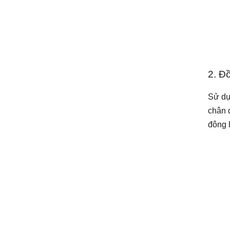
2. Đ
Sử dụ
chân 
đông 