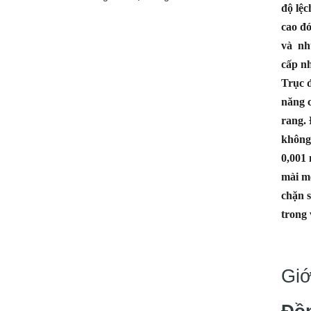
độ lệc
cao đó
và nhu
cấp nh
Trục đ
năng c
rang. 
không 
0,001
mài mò
chặn s
trong 
Giớ
Đồn