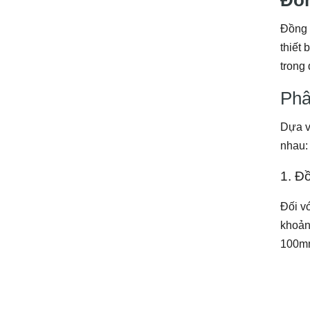
Đồng 
thiết 
trong
Phâ
Dựa v
nhau:
1. Đ
Đối vớ
khoản
100m