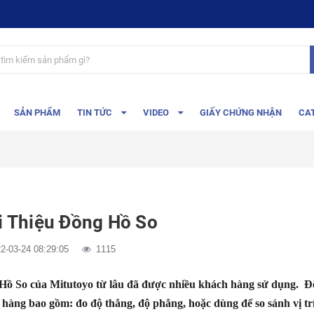
SẢN PHẨM
TIN TỨC
VIDEO
GIẤY CHỨNG NHẬN
CA
i Thiệu Đồng Hồ So
2-03-24 08:29:05
1115
Hồ So của Mitutoyo từ lâu đã được nhiều khách hàng sử dụng. Đ
hàng bao gồm: đo độ thẳng, độ phẳng, hoặc dùng để so sánh vị trí