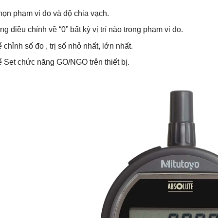
họn phạm vi đo và độ chia vạch.
g điều chỉnh về “0” bất kỳ vị trí nào trong phạm vi đo.
 chỉnh số đo , trị số nhỏ nhất, lớn nhất.
ể Set chức năng GO/NGO trên thiết bị.