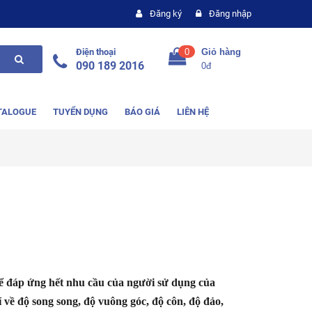
Đăng ký
Đăng nhập
Điện thoại
0
Giỏ hàng
090 189 2016
0đ
TALOGUE
TUYỂN DỤNG
BÁO GIÁ
LIÊN HỆ
ể đáp ứng hết nhu cầu của người sử dụng của
 về độ song song, độ vuông góc, độ côn, độ đảo,