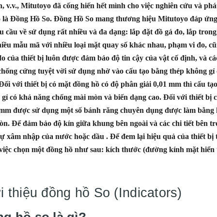
h, v.v., Mitutoyo đã cống hiến hết mình cho việc nghiên cứu và phát
 là
Đồng Hồ So
.
Đồng Hồ So
mang thương hiệu Mitutoyo đáp ứng 
 cầu về sử dụng rất nhiều và đa dạng: lắp đặt đồ gá đo, lắp trong v
iều mẫu mã với nhiều loại mặt quay số khác nhau, phạm vi đo, c
o của thiết bị luôn được đảm bảo độ tin cậy của vật cố định, và các
hống cứng tuyệt vời sử dụng nhờ vào cấu tạo bằng thép không gỉ c
Đối với thiết bị có mặt đồng hồ có độ phân giải 0,01 mm thì cấu t
gỉ có khả năng chống mài mòn và biến dạng cao. Đối với thiết bị c
 mm được sử dụng một số bánh răng chuyên dụng được làm bằng h
n. Để đảm bảo độ kín giữa khung bên ngoài và các chi tiết bên tro
ự xâm nhập của nước hoặc dầu . Để đem lại hiệu quả của thiết bị 
việc chọn một đồng hồ như sau: kích thước (đường kính mặt hiển th
i thiệu đồng hồ So (Indicators)
g hồ so là gì?