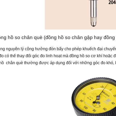
ồng hồ so chân què (đồng hồ so chân gập hay đồng 
ng nguyên lý cộng hưởng đòn bẩy cho phép khuếch đại chuyển
đo có thể thay đổi góc đo linh hoạt mà đồng hồ so cơ khí hoặc
hồ chân què thường được áp dụng đối với những góc đo khó, k