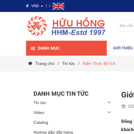
đ
- VND
DANH MỤC
GIỚI THIỆU
Trang chủ
Tin tức
Kiến Thức Bổ Ích
/
/
DANH MỤC TIN TỨC
Giớ
Tin tức
202
Video
Đồng 
Catalog
khách 
Hướng dẫn đặt hàng