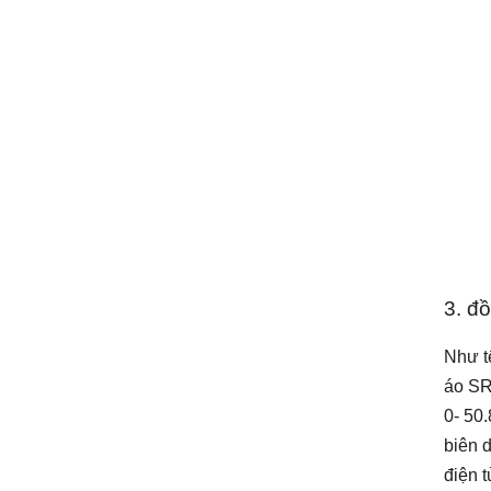
3. đ
Như t
áo SR
0- 50
biên 
điện t