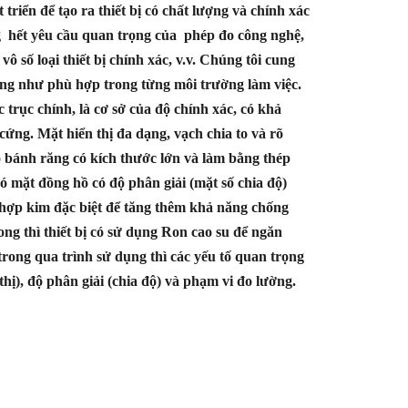
 triển để tạo ra thiết bị có chất lượng và chính xác
hết yêu cầu quan trọng của phép đo công nghệ,
ô số loại thiết bị chính xác, v.v. Chúng tôi cung
ũng như phù hợp trong từng môi trường làm việc.
 trục chính, là cơ sở của độ chính xác, có khả
ứng. Mặt hiển thị đa dạng, vạch chia to và rõ
ạo bánh răng có kích thước lớn và làm bằng thép
ó mặt đồng hồ có độ phân giải (mặt số chia độ)
ợp kim đặc biệt để tăng thêm khả năng chống
ng thì thiết bị có sử dụng Ron cao su để ngăn
trong qua trình sử dụng thì các yếu tố quan trọng
ị), độ phân giải (chia độ) và phạm vi đo lường.