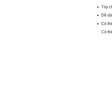
Tùy c
Dễ dàn
Có thể
Có th