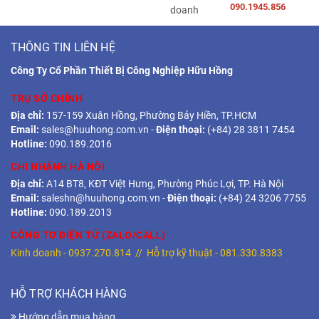
090.1945.856
THÔNG TIN LIÊN HỆ
Công Ty Cổ Phần Thiết Bị Công Nghiệp Hữu Hồng
TRỤ SỞ CHÍNH
Địa chỉ:
157-159 Xuân Hồng, Phường Bảy Hiền, TP.HCM
Email:
sales@huuhong.com.vn
-
Điện thoại:
(+84) 28 3811 7454
Hotline:
090.189.2016
CHI NHÁNH HÀ NỘI
Địa chỉ:
A14 BT8, KĐT Việt Hưng, Phường Phúc Lợi, TP. Hà Nội
Email:
saleshn@huuhong.com.vn
-
Điện thoại:
(+84) 24 3206 7755
Hotline:
090.189.2013
CÔNG TƠ ĐIỆN TỬ (ZALO/CALL)
Kinh doanh -
0937.270.814
// Hỗ trợ kỹ thuật -
081.330.8383
HỖ TRỢ KHÁCH HÀNG
Hướng dẫn mua hàng