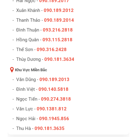
- Hải Ngọc -
090.189.2017
- Xuân Khánh -
090.189.2012
- Thanh Thảo -
090.189.2014
- Đình Thuận -
093.216.2818
- Hồng Quân -
093.115.2818
- Thế Sơn -
090.316.2428
- Thùy Dương -
090.181.3634
Khu Vực Miền Bắc
- Văn Dũng -
090.189.2013
- Đình Việt -
090.140.5818
- Ngọc Tiến -
090.274.3818
- Văn Lực -
090.1381.812
- Ngọc Hải -
090.1945.856
- Thu Hà -
090.181.3635