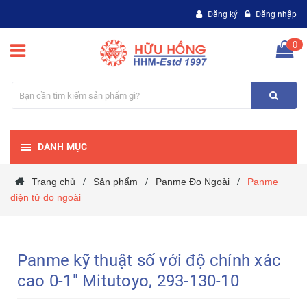
Đăng ký
Đăng nhập
0
DANH MỤC
Trang chủ
Sản phẩm
Panme Đo Ngoài
Panme
/
/
/
điện tử đo ngoài
Panme kỹ thuật số với độ chính xác
cao 0-1" Mitutoyo, 293-130-10