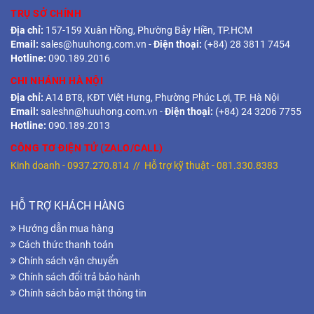
TRỤ SỞ CHÍNH
Địa chỉ:
157-159 Xuân Hồng, Phường Bảy Hiền, TP.HCM
Email:
sales@huuhong.com.vn
-
Điện thoại:
(+84) 28 3811 7454
Hotline:
090.189.2016
CHI NHÁNH HÀ NỘI
Địa chỉ:
A14 BT8, KĐT Việt Hưng, Phường Phúc Lợi, TP. Hà Nội
Email:
saleshn@huuhong.com.vn
-
Điện thoại:
(+84) 24 3206 7755
Hotline:
090.189.2013
CÔNG TƠ ĐIỆN TỬ (ZALO/CALL)
Kinh doanh -
0937.270.814
// Hỗ trợ kỹ thuật -
081.330.8383
HỖ TRỢ KHÁCH HÀNG
Hướng dẫn mua hàng
Cách thức thanh toán
Chính sách vận chuyển
Chính sách đổi trả bảo hành
Chính sách bảo mật thông tin