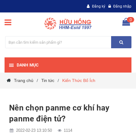
Đăng ký
Đăng nhập
0
DANH MỤC
Trang chủ
Tin tức
Kiến Thức Bổ Ích
/
/
Nên chọn panme cơ khí hay
panme điện tử?
2022-02-23 13:10:50
1114