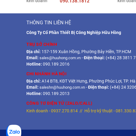
090.138.1812
THÔNG TIN LIÊN HỆ
Công Ty Cổ Phần Thiết Bị Công Nghiệp Hữu Hồng
TRỤ SỞ CHÍNH
Địa chỉ:
157-159 Xuân Hồng, Phường Bảy Hiền, TP.HCM
Email:
-
Điện thoại:
(+84) 28 3811 
sales@huuhong.com.vn
Hotline:
090.189.2016
CHI NHÁNH HÀ NỘI
Địa chỉ:
A14 BT8, KĐT Việt Hưng, Phường Phúc Lợi, TP. Hà
Email:
-
Điện thoại:
(+84) 24 320
saleshn@huuhong.com.vn
Hotline:
090.189.2013
CÔNG TƠ ĐIỆN TỬ (ZALO/CALL)
Kinh doanh -
0937.270.814
// Hỗ trợ kỹ thuật -
081.330.8