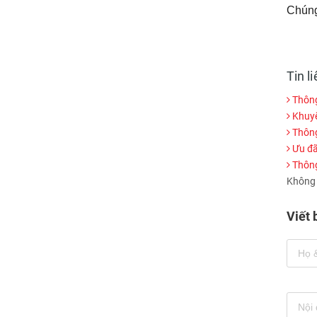
Chúng 
Tin l
Thông 
Khuyế
Thông 
Ưu đã
Thông
Không c
Viết 