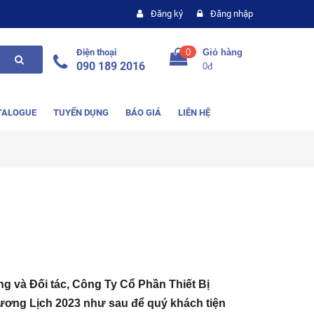
Đăng ký
Đăng nhập
Điện thoại
0
Giỏ hàng
090 189 2016
0đ
TALOGUE
TUYỂN DỤNG
BÁO GIÁ
LIÊN HỆ
g và Đối tác,
Công Ty Cổ Phần Thiết Bị
Dương Lịch 2023 như sau để quý khách tiện