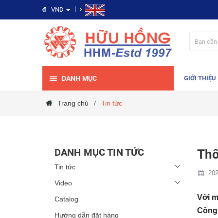
đ
- VND
DANH MỤC
GIỚI THIỆU
Trang chủ
Tin tức
/
DANH MỤC TIN TỨC
Thô
Tin tức
202
Video
Với m
Catalog
Công
Hướng dẫn đặt hàng