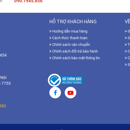
090.1945.856
HỖ TRỢ KHÁCH HÀNG
VỀ
Hướng dẫn mua hàng
Gi
Cách thức thanh toán
G
Chính sách vận chuyển
T
Chính sách đổi trả bảo hành
C
7454
Chính sách bảo mật thông tin
C
S
 Nội
6 7755
383