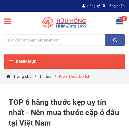
Đăng ký
Đăng nhập
0
DANH MỤC
Trang chủ
Tin tức
Kiến Thức Bổ Ích
/
/
TOP 6 hãng thước kẹp uy tín
nhất - Nên mua thước cặp ở đâu
tại Việt Nam