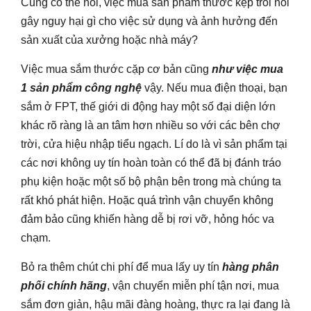
Cũng có thể nói, việc mua sản phẩm thước kẹp trôi nổi
gây nguy hại gì cho việc sử dụng và ảnh hưởng đến
sản xuất của xưởng hoặc nhà máy?
Việc mua sắm thước cặp cơ bản cũng
như việc mua
1 sản phẩm công nghệ
vậy. Nếu mua điện thoại, bạn
sắm ở FPT, thế giới di động hay một số đại diện lớn
khác rõ ràng là an tâm hơn nhiều so với các bên chợ
trời, cửa hiệu nhập tiểu ngạch. Lí do là vì sản phẩm tại
các nơi không uy tín hoàn toàn có thể đã bị đánh tráo
phụ kiện hoặc một số bộ phận bên trong mà chúng ta
rất khó phát hiện. Hoặc quá trình vận chuyển không
đảm bảo cũng khiến hàng dễ bị rơi vỡ, hỏng hóc va
chạm.
Bỏ ra thêm chút chi phí để mua lấy uy tín
hàng phân
phối chính hãng
, vận chuyển miễn phí tận nơi, mua
sắm đơn giản, hậu mãi đàng hoàng, thực ra lại đang là