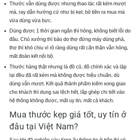
Thước vẫn dùng được nhưng thao tác rất kém mượt
mà, ray dẫn hướng cứ như bị kẹt, bỏ tiền ra mua mà
vừa dùng vừa bực.
Dùng được 1 thời gian ngắn thì hỏng, không biết lỗi do
đâu. Chủ xưởng thì bảo do thợ đứng máy dùng phá,
thợ thì khó chịu vì rõ ràng dùng rất cẩn thận vẫn hỏng,
mất đoàn kết nội bộ.
Thước hàng thật nhưng là đồ cũ, độ chính xác và lặp
lại đều đã rất kém mà không được hiệu chuẩn, dù
dùng vẫn mượt. Kết quả thành phẩm kiểm xong giao
cho khách thì dung sai lệch hết, lắp ghép chi tiết vào
hệ thống không được, mất uy tín, mất cả khách.
Mua thước kẹp giá tốt, uy tín ở
đâu tại Việt Nam?
Sau khi đã nghiên cứu từng ấy thông tin ở trên thì có