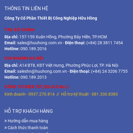
THÔNG TIN LIÊN HỆ
Công Ty Cổ Phần Thiết Bị Công Nghiệp Hữu Hồng
TRỤ SỞ CHÍNH
Địa chỉ:
157-159 Xuân Hồng, Phường Bảy Hiền, TP.HCM
Email:
sales@huuhong.com.vn
-
Điện thoại:
(+84) 28 3811 7454
Hotline:
090.189.2016
CHI NHÁNH HÀ NỘI
Địa chỉ:
A14 BT8, KĐT Việt Hưng, Phường Phúc Lợi, TP. Hà Nội
Email:
saleshn@huuhong.com.vn
-
Điện thoại:
(+84) 24 3206 7755
Hotline:
090.189.2013
CÔNG TƠ ĐIỆN TỬ (ZALO/CALL)
Kinh doanh -
0937.270.814
// Hỗ trợ kỹ thuật -
081.330.8383
HỖ TRỢ KHÁCH HÀNG
Hướng dẫn mua hàng
Cách thức thanh toán